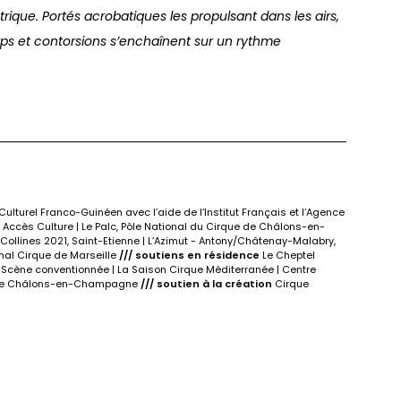
trique. Portés acrobatiques les propulsant dans les airs,
s et contorsions s’enchaînent sur un rythme
ulturel Franco-Guinéen avec l’aide de l’Institut Français et l’Agence
cès Culture | Le Palc, Pôle National du Cirque de Châlons-en-
 Collines 2021, Saint-Etienne | L’Azimut - Antony/Châtenay-Malabry,
onal Cirque de Marseille
/// soutiens en résidence
Le Cheptel
 - Scène conventionnée | La Saison Cirque Méditerranée | Centre
que de Châlons-en-Champagne
/// soutien à la création
Cirque