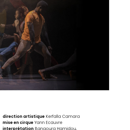
direction artistique
Kerfalla Camara
mise en cirque
Yann Ecauvre
interprétation
Bangoura Hamidou,