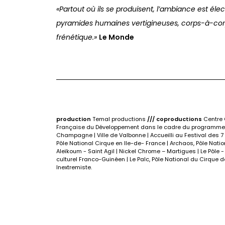
«Partout où ils se produisent, l’ambiance est élec
pyramides humaines vertigineuses, corps-à-corp
frénétique.»
Le Monde
production
Temal productions
/// coproductions
Centre C
Française du Développement dans le cadre du programme Ac
Champagne | Ville de Valbonne | Accueilli au Festival des 7
Pôle National Cirque en Ile-de- France | Archaos, Pôle Nati
Aleïkoum - Saint Agil | Nickel Chrome – Martigues | Le Pôle
culturel Franco-Guinéen | Le Palc, Pôle National du Cir
Inextremiste.