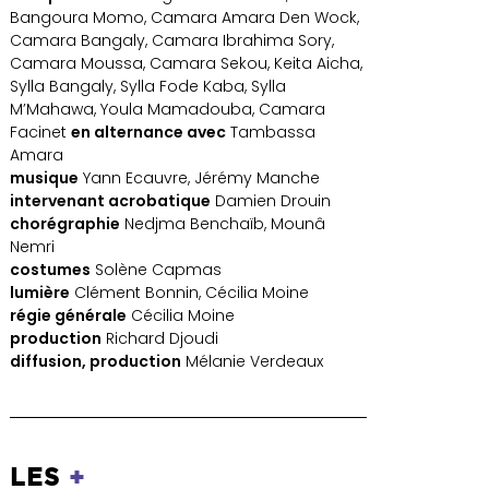
Bangoura Momo, Camara Amara Den Wock,
Camara Bangaly, Camara Ibrahima Sory,
Camara Moussa, Camara Sekou, Keita Aicha,
Sylla Bangaly, Sylla Fode Kaba, Sylla
M’Mahawa, Youla Mamadouba, Camara
Facinet
en alternance avec
Tambassa
Amara
musique
Yann Ecauvre, Jérémy Manche
intervenant acrobatique
Damien Drouin
chorégraphie
Nedjma Benchaïb, Mounâ
Nemri
costumes
Solène Capmas
lumière
Clément Bonnin, Cécilia Moine
régie générale
Cécilia Moine
production
Richard Djoudi
diffusion, production
Mélanie Verdeaux
LES
+