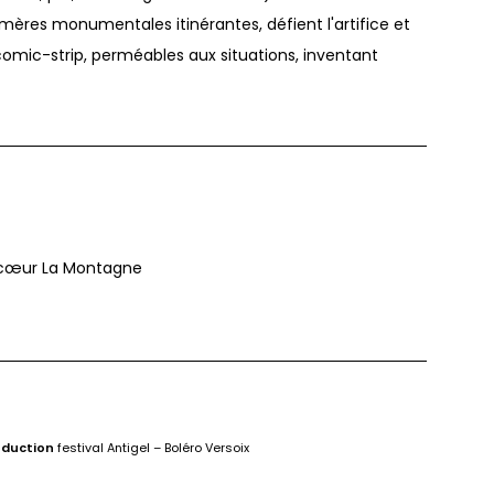
hémères monumentales itinérantes, défient l'artifice et
 comic-strip, perméables aux situations, inventant
 cœur La Montagne
duction
festival Antigel – Boléro Versoix