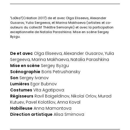
"LoDka"(Création 2017) de et avec Olga Eliseeva, Alexander
Gusarov, Yulia Sergeeva, et Marina Makhaeva (artistes et co-
auteurs du collectif Théâtre Semianyki) et avec la participation
exceptionnelle de Natalia Parashkina. Mise en scène Sergey
Byzgu.
De et avec
Olga Eliseeva, Alexander Gusarov, Yulia
Sergeeva, Marina Makhaeva, Natalia Parashkina
Mise en scène
Sergey Byzgu
Scénographie
Boris Petrushansky
Son
Sergey Ivanov
Lumières
Egor Bubnov
Costumes
Vita Agatipova
Régisseurs
Ravil Baigeldinov, Nikolai Orlov, Murad
Kutuev, Pavel Kolotilov, Anna Koval
Habilleuse
Anna Mamontova
Direction artistique
Alisa Smirnova