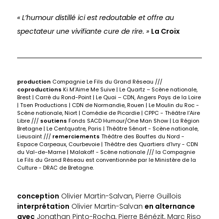
« L’humour distillé ici est redoutable et offre au
spectateur une vivifiante cure de rire. »
La Croix
production
Compagnie Le Fils du Grand Réseau ///
coproductions
Ki M'Aime Me Suive | Le Quartz – Scène nationale,
Brest | Carré du Rond-Point | Le Quai – CDN, Angers Pays de la Loire
| Tsen Productions | CDN de Normandie, Rouen | Le Moulin du Roc -
Scène nationale, Niort | Comédie de Picardie | CPPC - Théâtre l’Aire
Libre ///
soutiens
Fonds SACD Humour/One Man Show | La Région
Bretagne | Le Centquatre, Paris | Théâtre Sénart - Scène nationale,
Lieusaint ///
remerciements
Théâtre des Bouffes du Nord -
Espace Carpeaux, Courbevoie | Théâtre des Quartiers d’Ivry - CDN
du Val-de-Marne | Malakoff - Scène nationale /// la Compagnie
Le Fils du Grand Réseau est conventionnée par le Ministère de la
Culture - DRAC de Bretagne.
conception
Olivier Martin-Salvan, Pierre Guillois
interprétation
Olivier Martin-Salvan
en alternance
avec
Jonathan Pinto-Rocha, Pierre Bénézit, Marc Riso