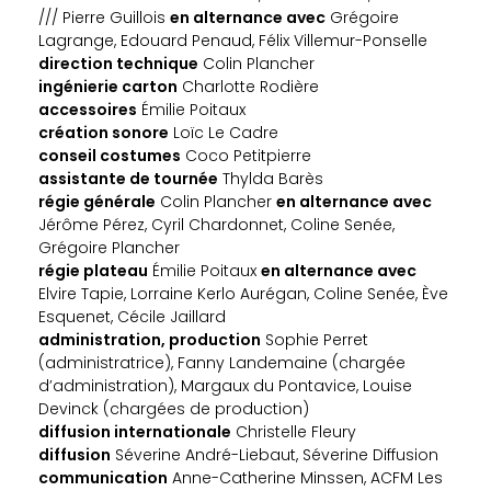
/// Pierre Guillois
en alternance avec
Grégoire
Lagrange, Edouard Penaud, Félix Villemur-Ponselle
direction technique
Colin Plancher
ingénierie carton
Charlotte Rodière
accessoires
Émilie Poitaux
création sonore
Loïc Le Cadre
conseil costumes
Coco Petitpierre
assistante de tournée
Thylda Barès
régie générale
Colin Plancher
en alternance avec
Jérôme Pérez, Cyril Chardonnet, Coline Senée,
Grégoire Plancher
régie plateau
Émilie Poitaux
en alternance avec
Elvire Tapie, Lorraine Kerlo Aurégan, Coline Senée, Ève
Esquenet, Cécile Jaillard
administration, production
Sophie Perret
(administratrice), Fanny Landemaine (chargée
d’administration), Margaux du Pontavice, Louise
Devinck (chargées de production)
diffusion internationale
Christelle Fleury
diffusion
Séverine André-Liebaut, Séverine Diffusion
communication
Anne-Catherine Minssen, ACFM Les